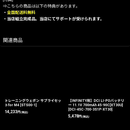
⇒こちらの商品は以下の特典があります。
・
全国配送料無料
・当店組立完成品。当店にてサポートが受けられます。
関連商品
トレーニングウェポン サプライセッ
【INFINITY用】DCI LI-POバッテリ
トfor M4
[
STS00-1
]
ー 11.1V 700mAh 45-90C[XT30U]
[
DCI-45C-700-3S1P-XT30
]
14,233
円
(税込)
5,478
円
(税込)