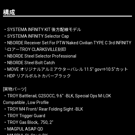
構成
・SYSTEMA INFINITY KIT 後方配線モデル
・SYSTEMA INFINITY Selector Cap
・NBORDE Receiver Set For PTW Naked Civilian TYPE C 3rd INFINITY
└ロアーTROY CLARKSVILLE刻印
・NBORDE Steel Selector Professional
・NBORDE Steel Bolt Catch
・MOVE オリジナルアルミアウターバレル 11.5" gov⇒10.5"カット
・HDP リアルボルトカバーブラック
[実物パーツ]
・TROY Battlerail, G2SOCC, 9.6" -BLK, Special Ops M-LOK
Compatible , Low Profile
・TROY M4 Front/ Rear Folding Sight -BLK
・TROY Trigger Guard
・TROY Gas Block, .750, 2"
・MAGPUL ASAP QD