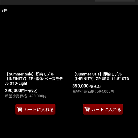
9
件
表示数
:
在庫あり
並び順
:
絞り込む
【Summer Sale】即納モデル
【Summer Sale】即納モデル
【INFINITY】ZP -素体-ベースモデ
【INFINITY】ZP URGI 11.5" STD
ル STD-Light
350,000
円
(税込)
290,000
～
円
(税込)
希望小売価格
:
594,000
円
希望小売価格
:
498,000
円
カートに入れる
カートに入れる