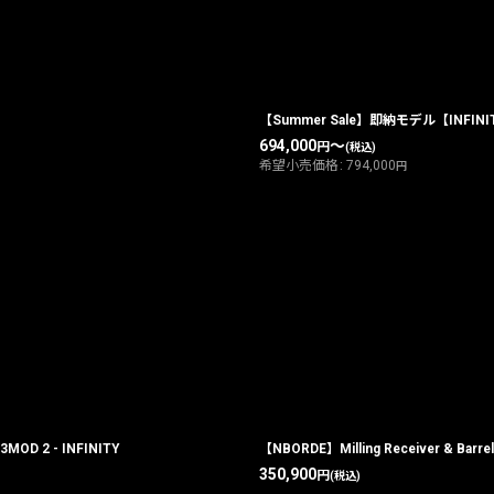
絞り込む
【Summer Sale】即納モデル【INFINIT
694,000
～
円
(税込)
希望小売価格
:
794,000
円
3MOD 2 - INFINITY
【NBORDE】Milling Receiver & Barrel
350,900
円
(税込)