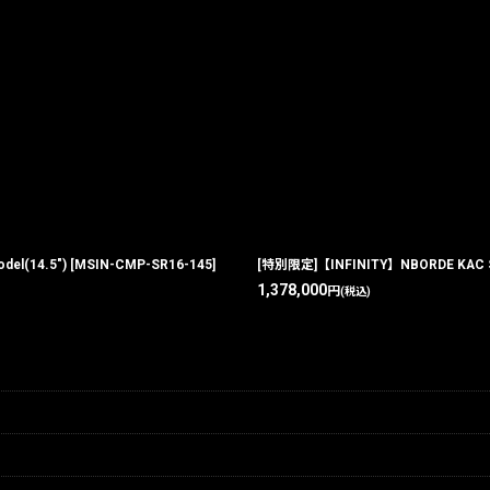
el(14.5")
[
MSIN-CMP-SR16-145
]
[特別限定]【INFINITY】NBORDE KAC SR-1
1,378,000
円
(税込)