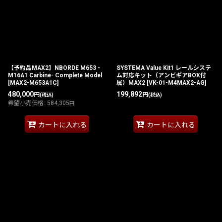
並び順
:
絞り込む
【予約品MAX2】NBORDE M653 -
SYSTEMA Value Kit1 レールシステ
M16A1 Carbine- Complete Model
ム対応キット（アンビギアBOX付
[
MAX2-M653A1C
]
属）MAX2
[
VK-01-M4MAX2-AG
]
480,000
199,892
円
円
(税込)
(税込)
希望小売価格
:
584,305
円
カートに入れる
カートに入れる