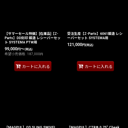
【サマーセール特価】[在庫品]【Z-
受注生産【Z-Parts】6061鍛造 レシ
Parts】DD刻印 鍛造 レシーバーセッ
ーバーセット SYSTEMA用
ト SYSTEMA PTW用
121,000
円
(税込)
99,000
～
円
(税込)
希望小売価格
:
187,000
円
カートに入れる
カートに入れる
【MAGPUL】QD SLING SWIVEL
【MAGPUL】CTR® 0.75" Cheek