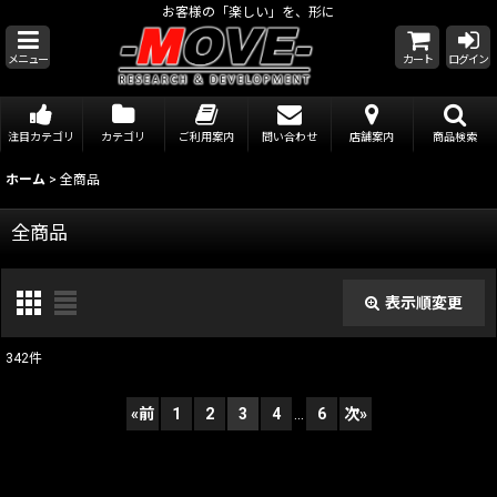
お客様の「楽しい」を、形に
メニュー
カート
ログイン
注目カテゴリ
カテゴリ
ご利用案内
問い合わせ
店舗案内
商品検索
ホーム
>
全商品
全商品
表示順変更
閉じる
342
件
表示数
:
«
前
1
2
3
4
...
6
次
»
在庫あり