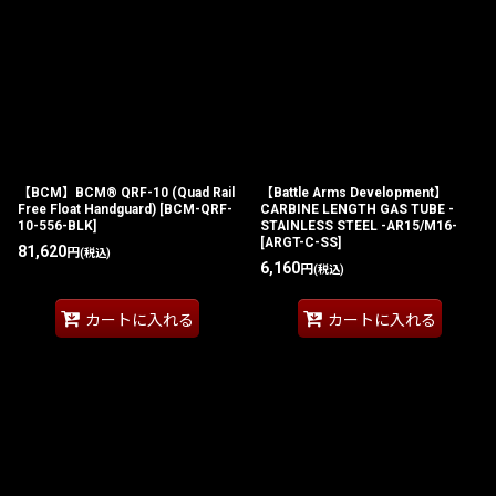
【BCM】BCM® QRF-10 (Quad Rail
【Battle Arms Development】
Free Float Handguard)
[
BCM-QRF-
CARBINE LENGTH GAS TUBE -
10-556-BLK
]
STAINLESS STEEL -AR15/M16-
[
ARGT-C-SS
]
81,620
円
(税込)
6,160
円
(税込)
カートに入れる
カートに入れる