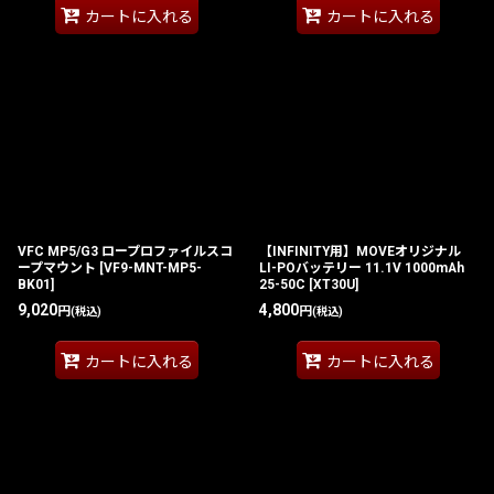
カートに入れる
カートに入れる
VFC MP5/G3 ロープロファイルスコ
【INFINITY用】MOVEオリジナル
ープマウント
[
VF9-MNT-MP5-
LI-POバッテリー 11.1V 1000mAh
BK01
]
25-50C [XT30U]
9,020
4,800
円
円
(税込)
(税込)
カートに入れる
カートに入れる