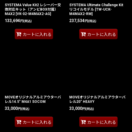
SYSTEMA Value Kit2 レシーバー交
SYSTEMA Ultimate Challenge Kit
換対応キット（アンビBOX付属）
リコイルモデル
[
TW-UCK-
MAX2
[
VK-02-M4MAX2-AG
]
M4MAX2-RM
]
133,694
237,534
円
円
(税込)
(税込)
カートに入れる
カートに入れる
MOVEオリジナルアルミアウターバ
MOVEオリジナルアルミアウターバ
レル14.5" M4A1 SOCOM
レル20" HEAVY
33,000
33,000
円
円
(税込)
(税込)
カートに入れる
カートに入れる