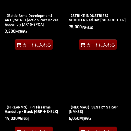
【Battle Arms Development】
【STRIKE INDUSTRIES】
AR15/M16 - Ejection Port Cover
SCOUTER Red Dot
[
SO-SCOUTER
]
Assembly
[
AR15-EPCA
]
75,000
円
(税込)
3,300
円
(税込)
カートに入れる
カートに入れる
【FIREARMS】F-1 Firearms
【NEOMAG】SENTRY STRAP
Handstop - Black
[
GRP-HS-BLK
]
[
NM-SS
]
19,030
6,050
円
円
(税込)
(税込)