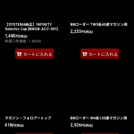
【SYSTEMA純正】INFINITY
BBローダー TW5系40連マガジン用
Selector Cap
[
BMGB-ACC-001
]
2,233
円
(税込)
1,485
円
(税込)
希望小売価格
:
1,485
円
カートに入れる
カートに入れる
マガジン・フォロアートップ
BBローダー M4系120連マガジン用
418
2,926
円
円
(税込)
(税込)