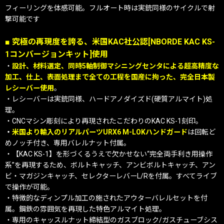
フィーリングを体感可能。フルオート時は実銃同様のサイクルで射
撃可能です
■ 究極の再現度を誇る、米国KAC社公認[NBORDE KAC KS-
1コンバージョンキット]使用
・
設計、材料選定、同時5軸制御マシニングセンタによる超高精度な
加工、仕上、表面処理まで全ての工程を国産に拘った、完全日本製
レシーバー使用
。
・レシーバーは実銃同様、ハードアノダイズド(硬質アルマイト)処
理。
・CNCマシン彫刻により再現されたこだわりのKAC KS-1刻印。
・
米国より輸入のリアルパーツURX6 M-LOKハンドガード
は回転ど
めノッチ付き、専用バレルナット付属。
・【KAC KS-1】を形づくるうえで欠かせない“完全両手利き用操作
系”を再現するため、ボルトキャッチ、アンビボルトキャッチ、アン
ビ・マガジンキャッチ、セレクターレバーL/Rを付属。すべてライブ
で操作が可能。
・特徴的なディンプル加工の施されたアウターバレルセットを付
属。鋼鉄の雰囲気を再現した特色アルマイト処理。
・専用のキャッスルナット締結型のガスブロック/ガスチューブシス