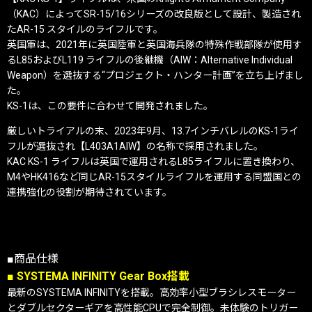
（KAC）によってSR-15/16シリーズの改良版として設計、製造され
たAR-15 スタイルのライフルです。
英国軍は、2021年に英国陸軍と英国海兵隊の特殊作戦部隊が使用す
るL85およびL119 ライフルの後継機（AIW：Alternative Individual
Weapon）を選抜する“プロジェクト・ハンター計画”を立ち上げまし
た。
KS-1は、この要件に合わせて開発されました。
厳しいトライアルの末、2023年9月、13.7インチバレルのKS-1ライ
フルが選抜され【L403A1AIW】の名称で採用されました。
KAC KS-1 ライフルは英国で運用されるL85ライフルに置き換わり、
M4やHK416など同じAR-15スタイルライフルを運用する同盟国との
連携強化の役割が期待されています。
■商品仕様
■ SYSTEMA INFINITY Gear Box搭載
最新のSYSTEMA INFINITYを搭載。高効率小型ブラシレスモーター
とダブルセクターギアを高性能CPUで完全制御。未体験のトリガー