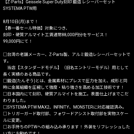
【Z-Parts】Geissele Super Duty刻印 鍛造 レシーバーセット
SYSTEMA PTW用
8月10日(月)まで！
【春一番セール特価】対象につき、
刻印・硬質アルマイト工賃通常88,000円分をサービス！
99,000円にて！
□台湾の老舗メーカー、Z-Parts製、アルミ鍛造レシーバーセットで
す。
当店【スタンダードモデル】（旧名エントリーモデル）用として
長く実績のある商品です。
□鍛造(たんぞう)とは、金属素材にプレスで圧力を加え、成形と同
時に金属組織を圧縮して強度・粘り強さを高める加工技術です！
□日本国内にて刻印、硬質アルマイトを施工。表面仕上げまでこだ
わりました。
□SYSTEMA PTW MAX2、INFINITY、MONSTERに対応確認済み。
□トリガーガード取付部、フォワードアシスト取付部を実物スケー
ルに変更。
□お手持ちのPTWへの組み込み承ります！ 外装をリフレッシュした
い方にお勧めです！