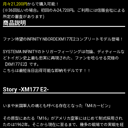
月々21,200円
からで購入可能！
(※36回払いの場合。初回のみ24,720円。ご利用には信販会社による
所定の審査があります)
商品説明
ファン待望のINFINITY NBORDEXM177E2コンプリートモデル登場！
SYSTEMA INFINITYのトリガーフィーリングは勿論、ディティールな
どトイガン史上最も忠実に再現された、ファンを唸らせる究極の
【XM177 E2】です。
こちらは最短当日出荷可能な即納モデルです！！
Story -XM177 E2-
いまや米国軍人の魂とも呼べる存在となった「M4カービン」
その原型にあたる「M16」がアメリカ空軍にはじめて制式採用され
たのは1962年。そこから現在に至るまで、幾多の戦場での実戦を経