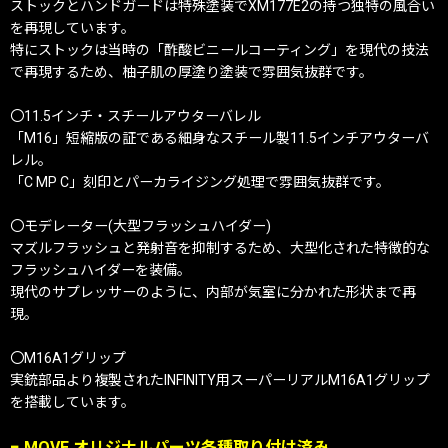
ストックとハンドガードは特殊塗装でXM177E2の持つ独特の風合い
を再現しています。
特にストックは当時の「酢酸ビニールコーティング」を現代の技法
で再現するため、柚子肌の厚塗り塗装で雰囲気抜群です。
〇11.5インチ・スチールアウターバレル
「M16」短縮版の証である細身なスチール製11.5インチアウターバ
レル。
「C MP C」刻印とパーカライジング処理で雰囲気抜群です。
〇モデレーター(大型フラッシュハイダー)
マズルフラッシュと発射音を抑制するため、大型化された特徴的な
フラッシュハイダーを装備。
現代のサプレッサーのように、内部が気室に分かれた形状まで再
現。
〇M16A1グリップ
実銃部品より複製されたINFINITY用スーパーリアルM16A1グリップ
を搭載しています。
■ MOVE オリジナルパーツ各種取り付け済み