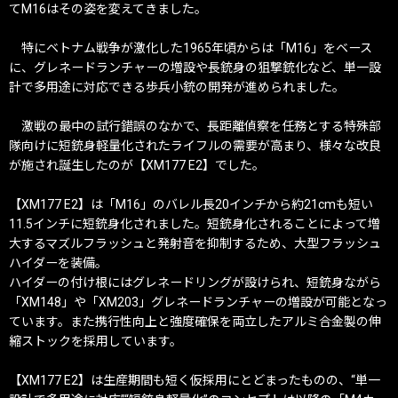
てM16はその姿を変えてきました。
特にベトナム戦争が激化した1965年頃からは「M16」をベース
に、グレネードランチャーの増設や長銃身の狙撃銃化など、単一設
計で多用途に対応できる歩兵小銃の開発が進められました。
激戦の最中の試行錯誤のなかで、長距離偵察を任務とする特殊部
隊向けに短銃身軽量化されたライフルの需要が高まり、様々な改良
が施され誕生したのが【XM177 E2】でした。
【XM177 E2】は「M16」のバレル長20インチから約21cmも短い
11.5インチに短銃身化されました。短銃身化されることによって増
大するマズルフラッシュと発射音を抑制するため、大型フラッシュ
ハイダーを装備。
ハイダーの付け根にはグレネードリングが設けられ、短銃身ながら
「XM148」や「XM203」グレネードランチャーの増設が可能となっ
ています。また携行性向上と強度確保を両立したアルミ合金製の伸
縮ストックを採用しています。
【XM177 E2】は生産期間も短く仮採用にとどまったものの、“単一