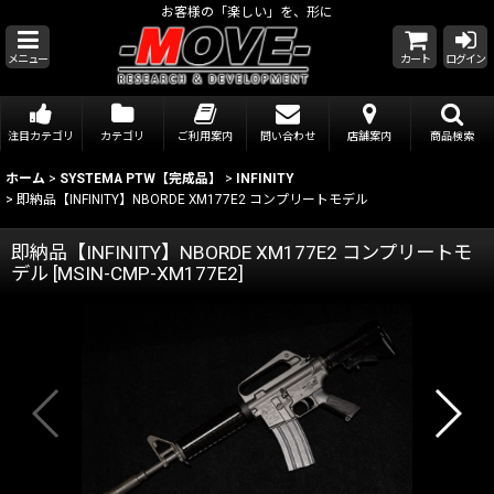
お客様の「楽しい」を、形に
メニュー
カート
ログイン
注目カテゴリ
カテゴリ
ご利用案内
問い合わせ
店舗案内
商品検索
ホーム
>
SYSTEMA PTW【完成品】
>
INFINITY
>
即納品【INFINITY】NBORDE XM177E2 コンプリートモデル
即納品【INFINITY】NBORDE XM177E2 コンプリートモ
デル
[
MSIN-CMP-XM177E2
]