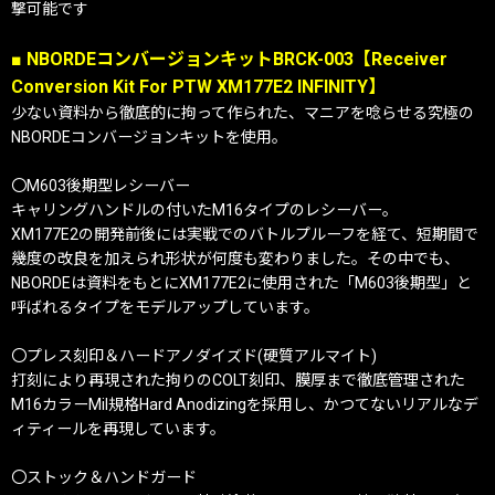
撃可能です
■ NBORDEコンバージョンキットBRCK-003【Receiver
Conversion Kit For PTW XM177E2 INFINITY】
少ない資料から徹底的に拘って作られた、マニアを唸らせる究極の
NBORDEコンバージョンキットを使用。
〇M603後期型レシーバー
キャリングハンドルの付いたM16タイプのレシーバー。
XM177E2の開発前後には実戦でのバトルプルーフを経て、短期間で
幾度の改良を加えられ形状が何度も変わりました。その中でも、
NBORDEは資料をもとにXM177E2に使用された「M603後期型」と
呼ばれるタイプをモデルアップしています。
〇プレス刻印＆ハードアノダイズド(硬質アルマイト)
打刻により再現された拘りのCOLT刻印、膜厚まで徹底管理された
M16カラーMil規格Hard Anodizingを採用し、かつてないリアルなデ
ィティールを再現しています。
〇ストック＆ハンドガード