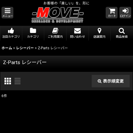
お客様の「楽しい」を、形に
メニュー
カート
ログイン
注目カテゴリ
カテゴリ
ご利用案内
問い合わせ
店舗案内
商品検索
ホーム
>
レシーバー
>
Z-Parts レシーバー
Z-Parts レシーバー
表示順変更
閉じる
6
件
表示数
:
在庫あり