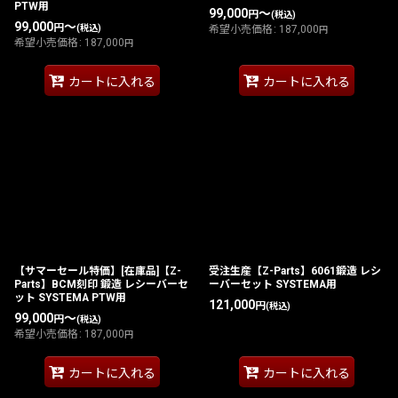
PTW用
99,000
～
円
(税込)
99,000
～
円
(税込)
希望小売価格
:
187,000
円
希望小売価格
:
187,000
円
カートに入れる
カートに入れる
【サマーセール特価】[在庫品]【Z-
受注生産【Z-Parts】6061鍛造 レシ
Parts】BCM刻印 鍛造 レシーバーセ
ーバーセット SYSTEMA用
ット SYSTEMA PTW用
121,000
円
(税込)
99,000
～
円
(税込)
希望小売価格
:
187,000
円
カートに入れる
カートに入れる